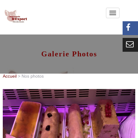
NOTRE CHARCUTERIE
TRAITEUR
Galerie Photos
ACTUS
NOS CARTES
Accueil
> Nos photos
NOS PHOTOS
CHÈQUES CADEAUX
MÉDIA