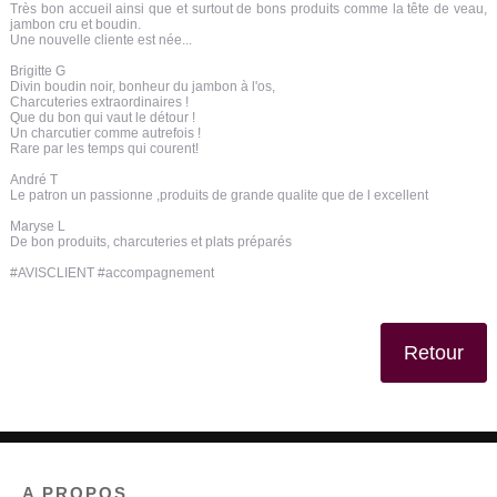
Très bon accueil ainsi que et surtout de bons produits comme la tête de veau,
jambon cru et boudin.
Une nouvelle cliente est née...
Brigitte G
Divin boudin noir, bonheur du jambon à l'os,
Charcuteries extraordinaires !
Que du bon qui vaut le détour !
Un charcutier comme autrefois !
Rare par les temps qui courent!
André T
Le patron un passionne ,produits de grande qualite que de l excellent
Maryse L
De bon produits, charcuteries et plats préparés
#AVISCLIENT #accompagnement
Retour
A PROPOS