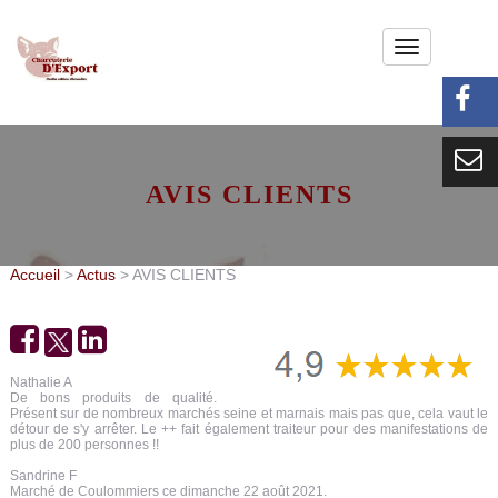
NOTRE CHARCUTERIE
TRAITEUR
AVIS CLIENTS
ACTUS
NOS CARTES
Accueil
>
Actus
> AVIS CLIENTS
NOS PHOTOS
CHÈQUES CADEAUX
Nathalie A
MÉDIA
De bons produits de qualité.
Présent sur de nombreux marchés seine et marnais mais pas que, cela vaut le
détour de s'y arrêter. Le ++ fait également traiteur pour des manifestations de
plus de 200 personnes !!
Sandrine F
Marché de Coulommiers ce dimanche 22 août 2021.